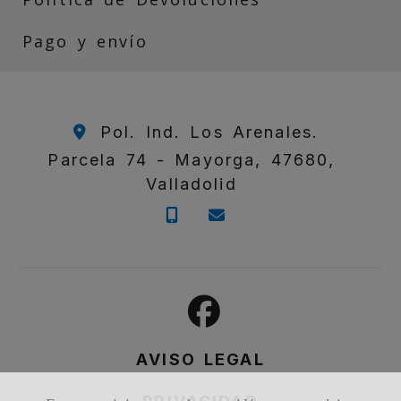
Pago y envío
Pol. Ind. Los Arenales.
Parcela 74 -
Mayorga,
47680,
Valladolid
657 230 185
poloredondo2009
AVISO LEGAL